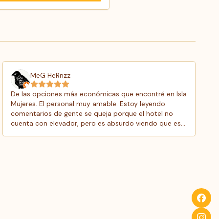
MeG HeRnzz
De las opciones más económicas que encontré en Isla
Mujeres. El personal muy amable. Estoy leyendo
comentarios de gente se queja porque el hotel no
cuenta con elevador, pero es absurdo viendo que es
un hotel estilo casa de playa, obvio no habrá elevador.
Las habitaciones muy limpias, no hay vista al mar,
pero la playa está a 5 minutos a pie. Regresaremos!!