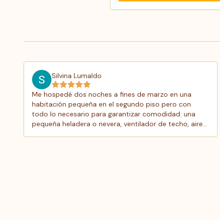
Silvina Lumaldo
Me hospedé dos noches a fines de marzo en una
habitación pequeña en el segundo piso pero con
todo lo necesario para garantizar comodidad: una
pequeña heladera o nevera, ventilador de techo, aire
acondicionado, ventana con vista al patio, TV, espejo,
armario con suficiente espacio y caja de seguridad,
ducha con salida abundante de agua caliente. Todo
en perfecto estado y muy limpio. La atención del
recepcionista del turno noche y de Eric durante el día
fue excelente, brindando un trato muy amable y
respetuoso en todo momento. Sin dudas volvería a
hospedarme en el hotel, ya que su estratégica
ubicación (en la calle peatonal del centro y muy cerca