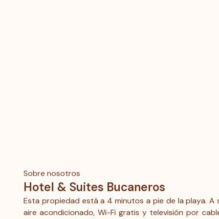
de Playa Norte) y la cordialidad del personal de
recepción son la combinación perfecta para disfrutar
de una estadía en la isla.
Sobre nosotros
Hotel & Suites Bucaneros
Esta propiedad está a 4 minutos a pie de la playa. A
aire acondicionado, Wi-Fi gratis y televisión por cab