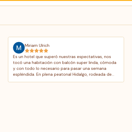
Miriam Ulrich
Es un hotel que superó nuestras espectativas, nos
tocó una habitación con balcón super linda, cómoda
y con todo lo necesario para pasar una semana
espléndida. En plena peatonal Hidalgo, rodeada de
bares, puestos comerciales, restaurantes y a pasos
de la mejor playa de la isla. Nos recibieron muy bien y
el trato de su dueña y de los empleados fue
espectacular. Realemente lo recomendamos, si
buscan tener una excelente estadía no duden en
hospedarse aqui. Gracias totales a quienes hicieron
de nuestra estadía una experiencia hermosa.